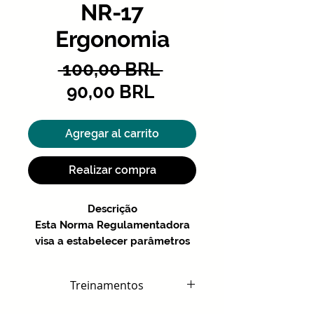
NR-17
Ergonomia
Precio
 100,00 BRL 
Precio
90,00 BRL
de
oferta
Agregar al carrito
Realizar compra
Descrição
Esta Norma Regulamentadora
visa a estabelecer parâmetros
que permitam a adaptação das
condições de trabalho às
Treinamentos
características psicofisiológicas
dos trabalhadores, de modo a