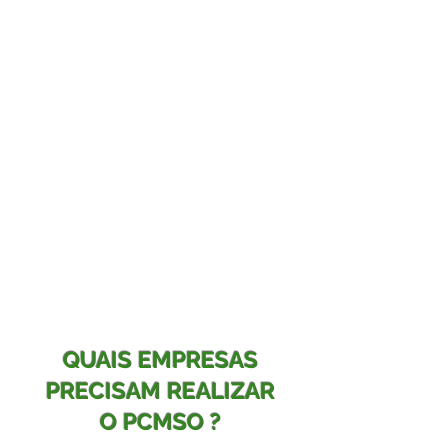
E um programa que a visa
a prevenção de doenças
mapeando precocemente os
riscos e diagnosticando
possiveis agravos a saúde do
trabalhador.
Como parte integrante do
PCMSO, são realizados os
seguintes exames médicos
ocupacionais:
- Pré-Admissionais
- Periódicos
- Retorno ao Trabalho
- Mudança de Função
- Demissionais
QUAIS EMPRESAS
PRECISAM REALIZAR
O PCMSO ?