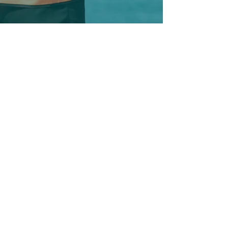
E-BOOK GRATIS
SEGURANÇA E SAÚDE
NO TRABALHO PARA
EMPRESAS
TREINAMENTOS, LAUDOS, HIGIENE E
CONSULTORIA OCUPACIONAL
© Copyright 2014• Todos os direitos