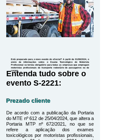
Está preparado para o novo evento do eSocial? A partir de 01/08/2024, o
envio de informações sobre o Exame Toxicológico do Motorista
Profissional se tornou obrigatório para todas as empresas que empregam
motoristas profissionais de transporte rodoviário de passageiros ou de
Entenda tudo sobre o
cargas.
evento S-2221:
Prezado cliente
De acordo com a publicação da Portaria
do MTE nº 612 de 25/04/2024, que altera a
Portaria MTP nº 672/2021, no que se
refere a aplicação dos exames
toxicológicos por motoristas profissionais,