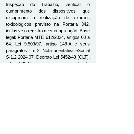
Inspeção do Trabalho, verificar o
cumprimento dos dispositivos que
disciplinam a realização de exames
toxicológicos previsto na Portaria 342,
inclusive o registro de sua aplicação. Base
legal: Portaria MTE 612/2024, artigos 60 a
64. Lei 9.503/97, artigo 148-A e seus
parágrafos 1 e 2. Nota orientativa eSocial
S-1.2 2024.07. Decreto Lei 5452/43 (CLT),
artigo 235-B e seus anexos e parágrafo
único e Norma Regulamentadora nº 01.
COMO REALIZAR A
PROCURAÇÃO ELETRÔNICA
NO ECAC:
Para enviarmos o evento S-2221 , é
essencial que as empresas registrem a
procuração eletrônica eSocial - Exame
Toxicológico no Portal eCAC. Segue como
realizar a procuração.