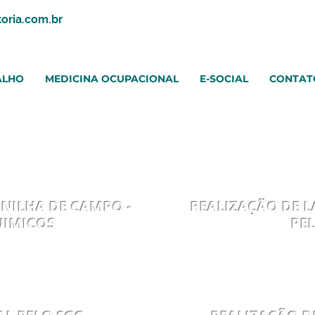
oria.com.br
ALHO
MEDICINA OCUPACIONAL
E-SOCIAL
CONTAT
01
PR
NILHA DE CAMPO -
REALIZAÇÃO DE 
QUIMICOS
PE
03
PR