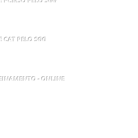
E PCMSO PELO SGG
OC.06
E CAT PELO SGG
OC.08
REINAMENTO - ONLINE