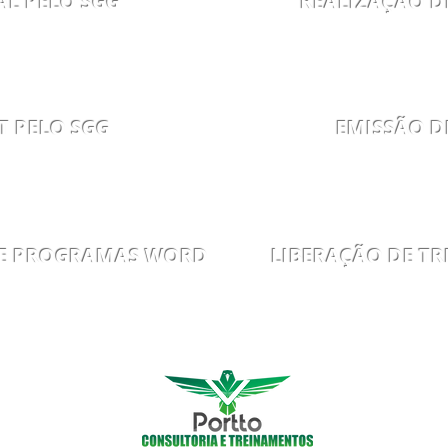
AL PELO SGG
REALIZAÇÃO D
05
PR
T PELO SGG
EMISSÃO D
07
PR
 E PROGRAMAS WORD
LIBERAÇÃO DE T