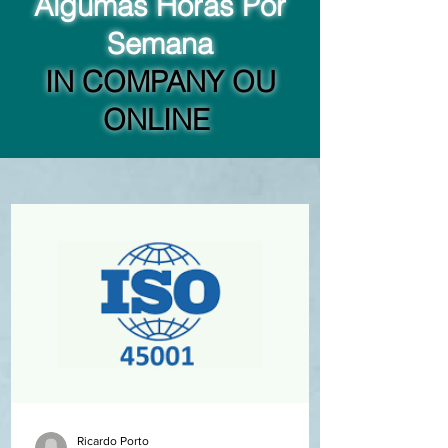
Algumas Horas Por
Semana
IN COMPANY OU
ONLINE
Ricardo Porto